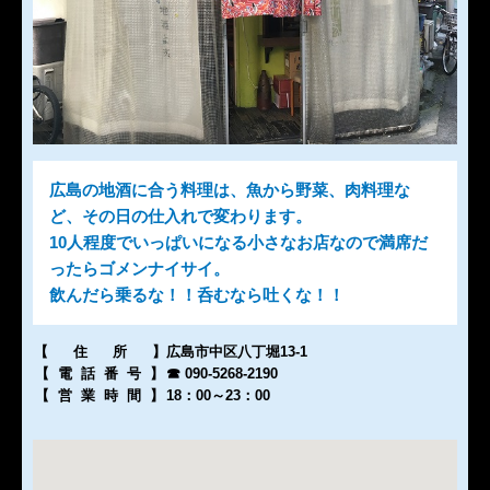
広島の地酒に合う料理は、魚から野菜、肉料理な
ど、その日の仕入れで変わります。
10人程度でいっぱいになる小さなお店なので満席だ
ったらゴメンナイサイ。
飲んだら乗るな！！呑むなら吐くな！！
【住所
】
広島市中区八丁堀13-1
【電話番号
】
☎ 090-5268-2190
【営業時間
】
18：00～23：00