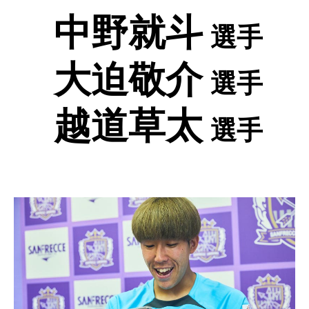
中野就斗
選手
大迫敬介
選手
越道草太
選手