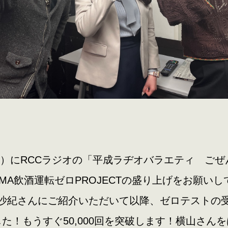
（木）にRCCラジオの「平成ラヂオバラエティ ご
HIMA飲酒運転ゼロPROJECTの盛り上げをお願い
沙紀さんにご紹介いただいて以降、ゼロテストの受
ました！もうすぐ50,000回を突破します！横山さん